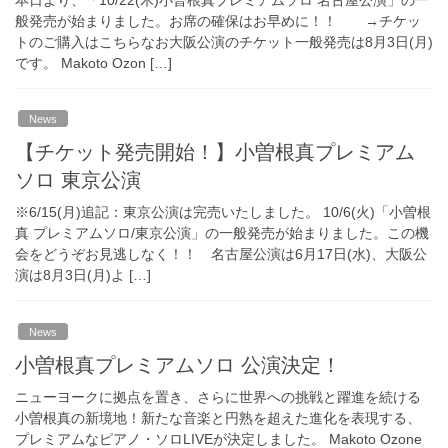
般発売が始まりました。お席の確保はお早めに！！ →チケッ
トのご購入はこちらなお大阪公演のチケット一般発売は8月3日(月)
です。 Makoto Ozon […]
News
【チケット発売開始！】小曽根真プレミアム
ソロ 東京公演
※6/15(月)追記：東京公演は完売いたしました。 10/6(火)「小曽根
真 プレミアムソロ/東京公演」の一般発売が始まりました。この機
会をどうぞお見逃しなく！！ 名古屋公演は6月17日(水)、大阪公
演は8月3日(月)よ […]
News
小曽根真プレミアムソロ 公演決定！
ニューヨークに拠点を置き、さらに世界への挑戦と躍進を続ける
小曽根真の新境地！新たな音楽と円熟を超えた進化を表現する、
プレミアムなピアノ・ソロLIVEが決定しました。 Makoto Ozone