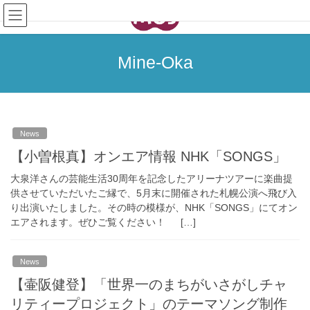
コ
ナ
ン
ビ
テ
ゲ
ン
ー
Mine-Oka
ツ
シ
へ
ョ
ス
ン
キ
に
ッ
移
News
プ
動
【小曽根真】オンエア情報 NHK「SONGS」
大泉洋さんの芸能生活30周年を記念したアリーナツアーに楽曲提
供させていただいたご縁で、5月末に開催された札幌公演へ飛び入
り出演いたしました。その時の模様が、NHK「SONGS」にてオン
エアされます。ぜひご覧ください！ […]
News
【壷阪健登】「世界一のまちがいさがしチャ
リティープロジェクト」のテーマソング制作