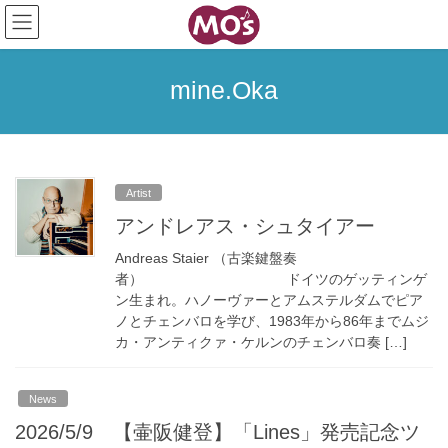
コ
ナ
ン
ビ
テ
ゲ
ン
ー
mine.Oka
ツ
シ
へ
ョ
ス
ン
キ
に
ッ
移
Artist
プ
動
アンドレアス・シュタイアー
Andreas Staier （古楽鍵盤奏
者） ドイツのゲッティンゲ
ン生まれ。ハノーヴァーとアムステルダムでピア
ノとチェンバロを学び、1983年から86年までムジ
カ・アンティクァ・ケルンのチェンバロ奏 […]
News
2026/5/9 【壷阪健登】「Lines」発売記念ツ