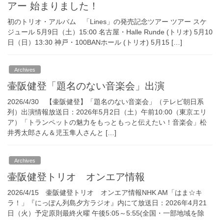
アー 始まりました！
初のトリオ・アルバム 「Lines」の発売記念ツアー ツアー スケ
ジュール 5月9日（土）15:00 名古屋・Halle Runde (トリオ) 5月10
日（日）13:30 神戸・100BANホール (トリオ) 5月15 […]
Archives
壷阪健登「題名のない音楽会」出演
2026/4/30 【壷阪健登】「題名のない音楽会」（テレビ朝日系
列）出演情報放送日：2026年5月2日（土）午前10:00（東京エリ
ア）「トランペットの魅力をもっともっと伝えたい！音楽会」松
井秀太郎さん＆児玉隼人さんと […]
Archives
壷阪健登トリオ オンエア情報
2026/4/15 壷阪健登トリオ オンエア情報NHK AM「はま☆キ
ラ！」『にっぽん列島夕方ラジオ』内にて放送日：2026年4月21
日（火）予定原則最終火曜 午後5:05～5:55(全国・一部地域を除